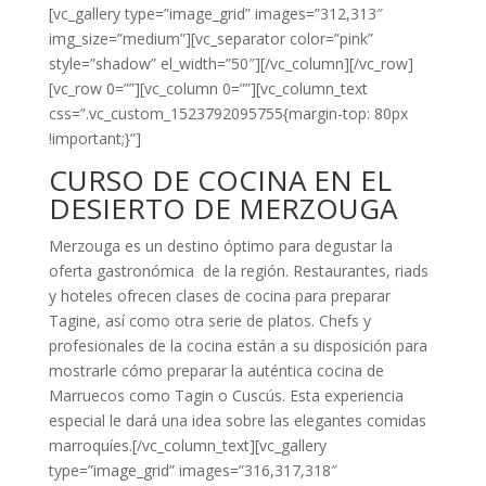
[vc_gallery type=”image_grid” images=”312,313″
img_size=”medium”][vc_separator color=”pink”
style=”shadow” el_width=”50″][/vc_column][/vc_row]
[vc_row 0=””][vc_column 0=””][vc_column_text
css=”.vc_custom_1523792095755{margin-top: 80px
!important;}”]
CURSO DE COCINA EN EL
DESIERTO DE MERZOUGA
Merzouga es un destino óptimo para degustar la
oferta gastronómica de la región. Restaurantes, riads
y hoteles ofrecen clases de cocina para preparar
Tagine, así como otra serie de platos. Chefs y
profesionales de la cocina están a su disposición para
mostrarle cómo preparar la auténtica cocina de
Marruecos como Tagin o Cuscús. Esta experiencia
especial le dará una idea sobre las elegantes comidas
marroquíes.[/vc_column_text][vc_gallery
type=”image_grid” images=”316,317,318″