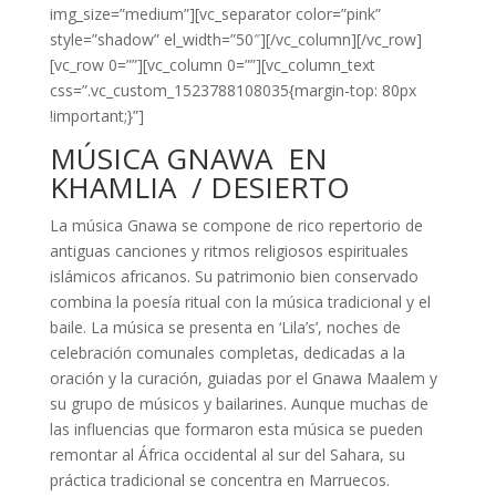
img_size=”medium”][vc_separator color=”pink”
style=”shadow” el_width=”50″][/vc_column][/vc_row]
[vc_row 0=””][vc_column 0=””][vc_column_text
css=”.vc_custom_1523788108035{margin-top: 80px
!important;}”]
MÚSICA GNAWA EN
KHAMLIA / DESIERTO
La música Gnawa se compone de rico repertorio de
antiguas canciones y ritmos religiosos espirituales
islámicos africanos. Su patrimonio bien conservado
combina la poesía ritual con la música tradicional y el
baile. La música se presenta en ‘Lila’s’, noches de
celebración comunales completas, dedicadas a la
oración y la curación, guiadas por el Gnawa Maalem y
su grupo de músicos y bailarines. Aunque muchas de
las influencias que formaron esta música se pueden
remontar al África occidental al sur del Sahara, su
práctica tradicional se concentra en Marruecos.