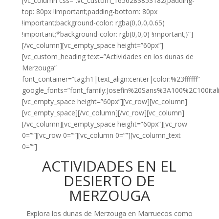
[vc_column css=”.vc_custom_1656283853182{padding-
top: 80px !important;padding-bottom: 80px
!important;background-color: rgba(0,0,0,0.65)
!important;*background-color: rgb(0,0,0) !important;}”]
[/vc_column][vc_empty_space height=”60px”]
[vc_custom_heading text=”Actividades en los dunas de
Merzouga”
font_container=”tag:h1|text_align:center|color:%23ffffff”
google_fonts=”font_family:Josefin%20Sans%3A100%2C100ita
[vc_empty_space height=”60px”][vc_row][vc_column]
[vc_empty_space][/vc_column][/vc_row][vc_column]
[/vc_column][vc_empty_space height=”60px”][vc_row
0=””][vc_row 0=””][vc_column 0=””][vc_column_text
0=””]
ACTIVIDADES EN EL
DESIERTO DE
MERZOUGA
Explora los dunas de Merzouga en Marruecos como