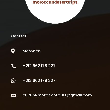
Contact
Morocco

+212 662 178 227

+212 662 178 227

culture.moroccotours@gmail.com
