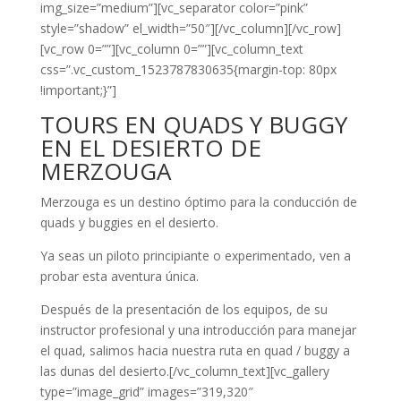
img_size=”medium”][vc_separator color=”pink”
style=”shadow” el_width=”50″][/vc_column][/vc_row]
[vc_row 0=””][vc_column 0=””][vc_column_text
css=”.vc_custom_1523787830635{margin-top: 80px
!important;}”]
TOURS EN QUADS Y BUGGY
EN EL DESIERTO DE
MERZOUGA
Merzouga es un destino óptimo para la conducción de
quads y buggies en el desierto.
Ya seas un piloto principiante o experimentado, ven a
probar esta aventura única.
Después de la presentación de los equipos, de su
instructor profesional y una introducción para manejar
el quad, salimos hacia nuestra ruta en quad / buggy a
las dunas del desierto.[/vc_column_text][vc_gallery
type=”image_grid” images=”319,320″