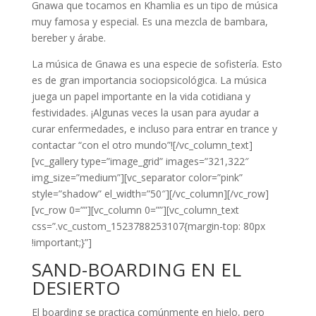
Gnawa que tocamos en Khamlia es un tipo de música
muy famosa y especial. Es una mezcla de bambara,
bereber y árabe.
La música de Gnawa es una especie de sofistería. Esto
es de gran importancia sociopsicológica. La música
juega un papel importante en la vida cotidiana y
festividades. ¡Algunas veces la usan para ayudar a
curar enfermedades, e incluso para entrar en trance y
contactar “con el otro mundo”![/vc_column_text]
[vc_gallery type=”image_grid” images=”321,322″
img_size=”medium”][vc_separator color=”pink”
style=”shadow” el_width=”50″][/vc_column][/vc_row]
[vc_row 0=””][vc_column 0=””][vc_column_text
css=”.vc_custom_1523788253107{margin-top: 80px
!important;}”]
SAND-BOARDING EN EL
DESIERTO
El boarding se practica comúnmente en hielo, pero