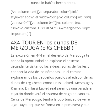
nunca lo habías hecho antes.
[/vc_column_text][vc_separator color=”pink”
style=”shadow” el_width=”50″][/vc_column][/vc_row]
[vc_row 0=””][vc_column 0=””][vc_column_text
css=”.vc_custom_1523787476847{margin-top: 80px
!important;}”]
4X4 TOUR EN los dunas DE
MERZOUGA (ERG CHEBBI)
La excursión en 4×4 en el desierto de Merzouga te
brinda la oportunidad de explorar el desierto
circundante visitando las aldeas, zonas de fósiles y
conocer la vida de los nómadas. En el camino
exploraramos los pequeños pueblos alrededor de las
dunas de Erg Chebbi como Hassi Labied, Merzouga y
Khamlia. En Hassi Labied realizaremos una parada en
el jardín donde verá el sistema de riego de canales.
Cerca de Merzouga, tendrá la oportunidad de ver el
lago Dayet Srji que se forma en la primavera y que