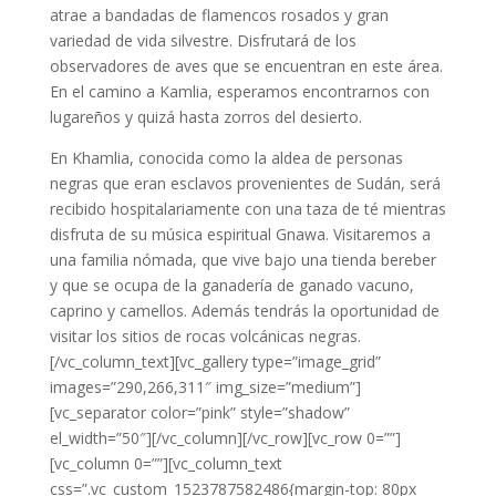
atrae a bandadas de flamencos rosados ​​y gran
variedad de vida silvestre. Disfrutará de los
observadores de aves que se encuentran en este área.
En el camino a Kamlia, esperamos encontrarnos con
lugareños y quizá hasta zorros del desierto.
En Khamlia, conocida como la aldea de personas
negras que eran esclavos provenientes de Sudán, será
recibido hospitalariamente con una taza de té mientras
disfruta de su música espiritual Gnawa. Visitaremos a
una familia nómada, que vive bajo una tienda bereber
y que se ocupa de la ganadería de ganado vacuno,
caprino y camellos. Además tendrás la oportunidad de
visitar los sitios de rocas volcánicas negras.
[/vc_column_text][vc_gallery type=”image_grid”
images=”290,266,311″ img_size=”medium”]
[vc_separator color=”pink” style=”shadow”
el_width=”50″][/vc_column][/vc_row][vc_row 0=””]
[vc_column 0=””][vc_column_text
css=”.vc_custom_1523787582486{margin-top: 80px