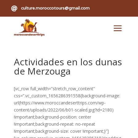

culture.moroccotours@gmail.com
a
Actividades en los dunas
de Merzouga
[vc_row full_width=”stretch_row_content”
css=”.vc_custom_1656286391558{background-image:
url(https://www.moroccandeserttrips.com/wp-
content/uploads/2022/06/b01-scaled.jpg?id=2180)
!important;background-position: center
!important;background-repeat: no-repeat
!important;background-size: cover !important;}”]