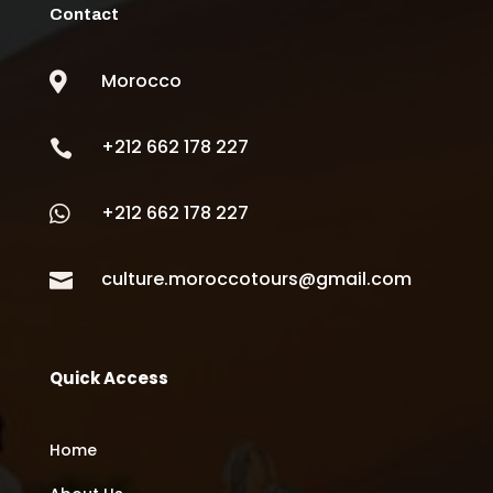
Contact
Morocco

+212 662 178 227

+212 662 178 227

culture.moroccotours@gmail.com

Quick Access
Home