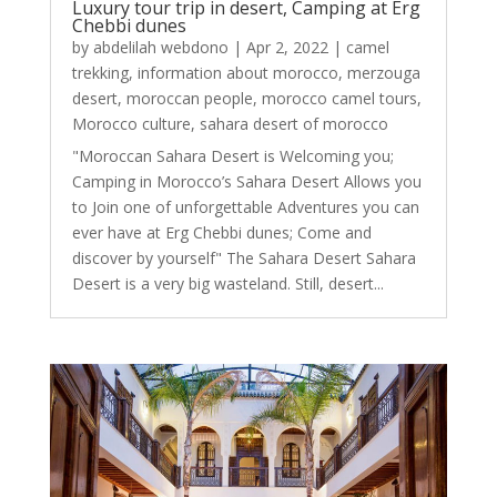
Luxury tour trip in desert, Camping at Erg
Chebbi dunes
by
abdelilah webdono
|
Apr 2, 2022
|
camel
trekking
,
information about morocco
,
merzouga
desert
,
moroccan people
,
morocco camel tours
,
Morocco culture
,
sahara desert of morocco
"Moroccan Sahara Desert is Welcoming you;
Camping in Morocco’s Sahara Desert Allows you
to Join one of unforgettable Adventures you can
ever have at Erg Chebbi dunes; Come and
discover by yourself" The Sahara Desert Sahara
Desert is a very big wasteland. Still, desert...