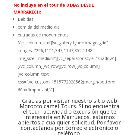
No incluye en el tour de 8 DÍAS DESDE
MARRAKECH:
Bebidas
comida del medio dia.
entradas de monumentos.
[/vc_column_text][vc_gallery type=”image_grid”
images=”296,1121,347,1147,352,1148″
img_size=”medium”][vc_separator style=”shadow”]
[/vc_column][/vc_row][vc_row][vc_column]
[vc_column_text
css=”.vc_custom_1515772028562{margin-bottom:
60px !important;}”]
Gracias por visitar nuestro sitio web
Morocco camel Tours. Si no encuentra
el tour, actividad o excursión que te
interesaría en Marruecos, estamos
abiertos a cualquier solicitud. Por favor
contáctanos por correo electrónico o
teléfono.