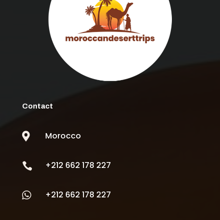
Contact
Morocco

+212 662 178 227

+212 662 178 227
