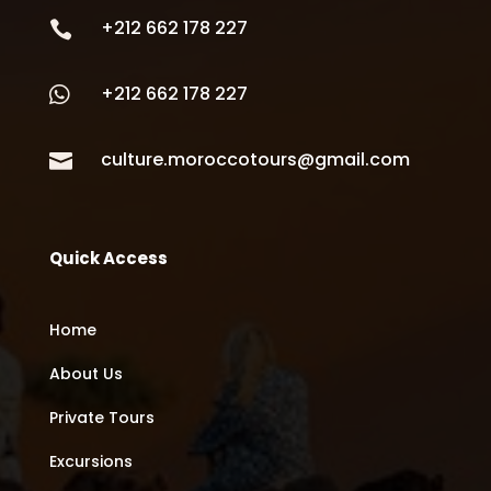
+212 662 178 227

+212 662 178 227

culture.moroccotours@gmail.com

Quick Access
Home
About Us
Private Tours
Excursions