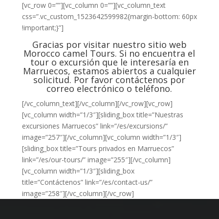
[vc_row 0=””][vc_column 0=””][vc_column_text
css=”.vc_custom_1523642599982{margin-bottom: 60px
!important;}”]
Gracias por visitar nuestro sitio web
Morocco camel Tours. Si no encuentra el
tour o excursión que le interesaría en
Marruecos, estamos abiertos a cualquier
solicitud. Por favor contáctenos por
correo electrónico o teléfono.
[/vc_column_text][/vc_column][/vc_row][vc_row]
[vc_column width=”1/3″][sliding_box title=”Nuestras
excursiones Marruecos” link=”/es/excursions/”
image=”257″][/vc_column][vc_column width=”1/3″]
[sliding_box title=”Tours privados en Marruecos”
link=”/es/our-tours/” image=”255″][/vc_column]
[vc_column width=”1/3″][sliding_box
title=”Contáctenos” link=”/es/contact-us/”
image=”258″][/vc_column][/vc_row]